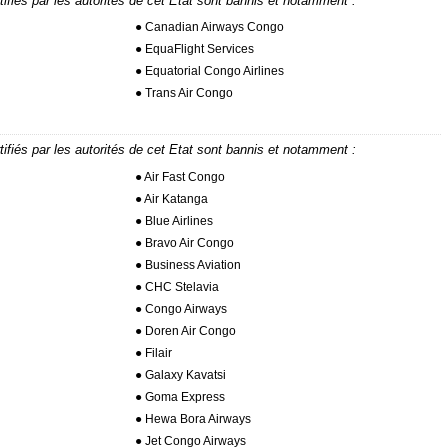
tifiés par les autorités de cet Etat sont bannis et notamment :
● Canadian Airways Congo
● EquaFlight Services
● Equatorial Congo Airlines
● Trans Air Congo
tifiés par les autorités de cet Etat sont bannis et notamment :
● Air Fast Congo
● Air Katanga
● Blue Airlines
● Bravo Air Congo
● Business Aviation
● CHC Stelavia
● Congo Airways
● Doren Air Congo
● Filair
● Galaxy Kavatsi
● Goma Express
● Hewa Bora Airways
● Jet Congo Airways