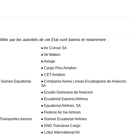
tifiés par les autorités de cet Etat sont bannis et notamment :
● Air Consul SA
● Air Maken
● Aviage
● Cargo Plus Aviation
● CET Aviation
Guinee Equatorial
● Compania Aerea Lineas Ecuatoguine de Aviacion,
SA
● Ecuato Guineana de Aviacion
● Ecuatorial Express Airlines
● Equatorial Airlines, SA
● Federal Air Ge Airlines
Transportes Aereos
● Guinee Ecuatorial Airlines
● KNG Transavia Cargo
● Lotus International Air