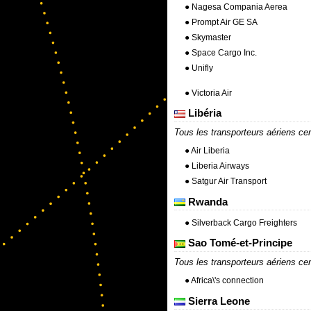
● Nagesa Compania Aerea
● Prompt Air GE SA
● Skymaster
● Space Cargo Inc.
● Unifly
● Victoria Air
Libéria
Tous les transporteurs aériens cer
● Air Liberia
● Liberia Airways
● Satgur Air Transport
Rwanda
● Silverback Cargo Freighters
Sao Tomé-et-Principe
Tous les transporteurs aériens cer
● Africa\'s connection
Sierra Leone