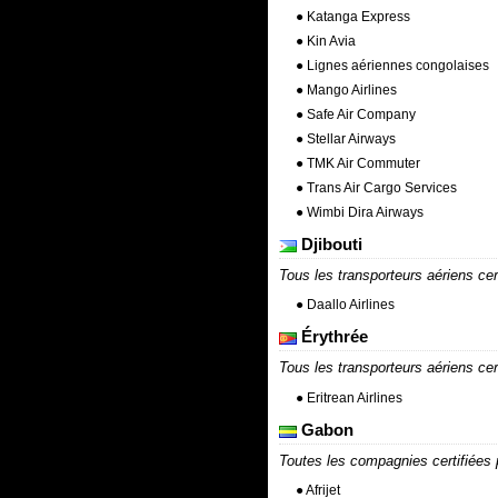
● Katanga Express
● Kin Avia
● Lignes aériennes congolaises
● Mango Airlines
● Safe Air Company
● Stellar Airways
● TMK Air Commuter
● Trans Air Cargo Services
● Wimbi Dira Airways
Djibouti
Tous les transporteurs aériens cer
● Daallo Airlines
Érythrée
Tous les transporteurs aériens cer
● Eritrean Airlines
Gabon
Toutes les compagnies certifiées p
● Afrijet