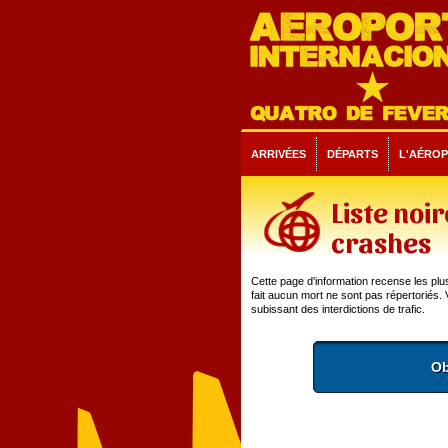
ARRIVÉES
DÉPARTS
L'AÉRO
Liste noi
crashes
Cette page d'information recense les pl
fait aucun mort ne sont pas répertoriés.
subissant des interdictions de trafic.
Ob