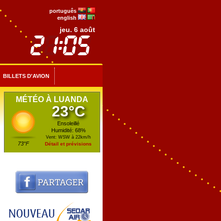
português
english
jeu. 6 août
BILLETS D'AVION
MÉTÉO À LUANDA
23°C
Ensoleillé
Humidité: 68%
Vent: WSW à 22km/h
73°F
Détail et prévisions
Pour faire indemniser vos retards et annulations
Jusqu'à 365 jours après le vol retardé