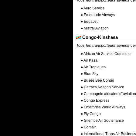
Tous les transporteurs aériens cer
● Aero Service
● Emeraude Airways
● EquaJet
● Mistral Aviation
Congo-Kinshasa
Tous les transporteurs aériens cer
● African Air Service Commuter
● Air Kasaï
● Air Tropiques
● Blue Sky
● Busee Bee Congo
● Cetraca Aviation Service
● Compagnie africaine d\'aviation
● Congo Express
● Enterprise World Airways
● Fly Congo
● Gilembe Air Soutenance
● Gomair
● International Trans Air Business