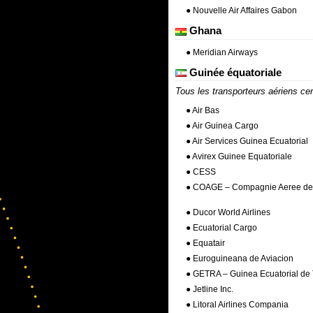
● Nouvelle Air Affaires Gabon
Ghana
● Meridian Airways
Guinée équatoriale
Tous les transporteurs aériens cer
● Air Bas
● Air Guinea Cargo
● Air Services Guinea Ecuatorial
● Avirex Guinee Equatoriale
● CESS
● COAGE – Compagnie Aeree de 
● Ducor World Airlines
● Ecuatorial Cargo
● Equatair
● Euroguineana de Aviacion
● GETRA – Guinea Ecuatorial de 
● Jetline Inc.
● Litoral Airlines Compania