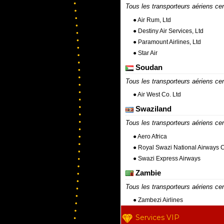
Tous les transporteurs aériens cer
● Air Rum, Ltd
● Destiny Air Services, Ltd
● Paramount Airlines, Ltd
● Star Air
Soudan
Tous les transporteurs aériens cer
● Air West Co. Ltd
Swaziland
Tous les transporteurs aériens cer
● Aero Africa
● Royal Swazi National Airways 
● Swazi Express Airways
Zambie
Tous les transporteurs aériens cer
● Zambezi Airlines
Services VIP