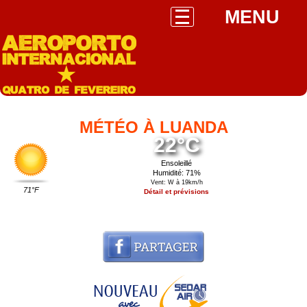
MENU
MÉTÉO À LUANDA
22°C
Ensoleillé
Humidité: 71%
Vent: W à 19km/h
71°F
Détail et prévisions