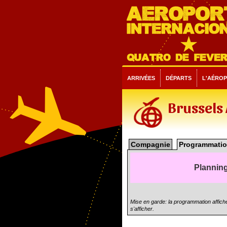
ARRIVÉES
DÉPARTS
L'AÉRO
Brussels 
Compagnie
Programmatio
Planning
Mise en garde: la programmation affiché
s'afficher.