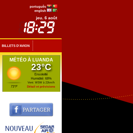
português
english
jeu. 6 août
BILLETS D'AVION
MÉTÉO À LUANDA
23°C
Ensoleillé
Humidité: 68%
Vent: WSW à 22km/h
73°F
Détail et prévisions