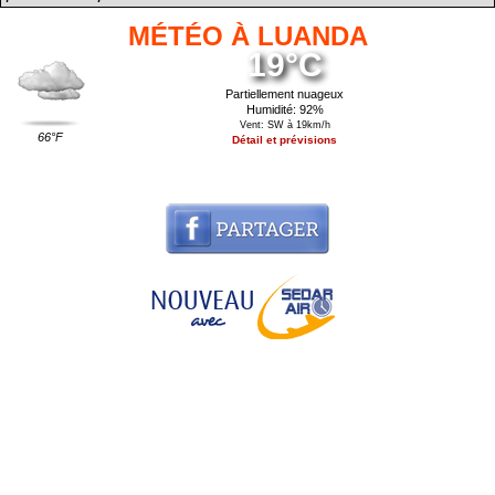
MÉTÉO À LUANDA
19°C
Partiellement nuageux
Humidité: 92%
Vent: SW à 19km/h
66°F
Détail et prévisions