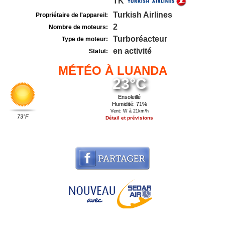
TK
Turkish Airlines
Propriétaire de l'appareil:
2
Nombre de moteurs:
Turboréacteur
Type de moteur:
en activité
Statut:
MÉTÉO À LUANDA
23°C
Ensoleillé
Humidité: 71%
Vent: W à 21km/h
73°F
Détail et prévisions