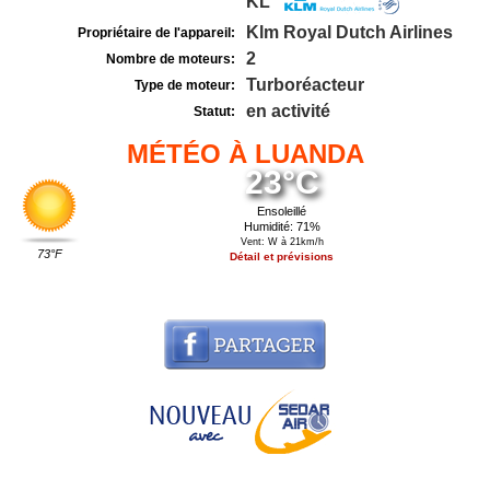
KL
Klm Royal Dutch Airlines
Propriétaire de l'appareil:
2
Nombre de moteurs:
Turboréacteur
Type de moteur:
en activité
Statut:
MÉTÉO À LUANDA
23°C
Ensoleillé
Humidité: 71%
Vent: W à 21km/h
73°F
Détail et prévisions