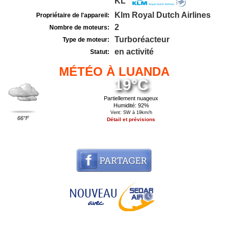
KL
Klm Royal Dutch Airlines
Propriétaire de l'appareil:
2
Nombre de moteurs:
Turboréacteur
Type de moteur:
en activité
Statut:
MÉTÉO À LUANDA
19°C
Partiellement nuageux
Humidité: 92%
Vent: SW à 19km/h
66°F
Détail et prévisions