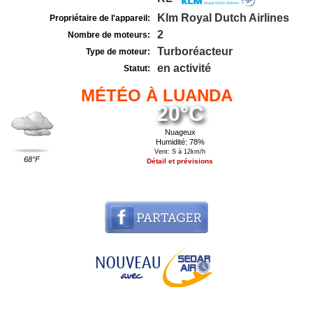
Klm Royal Dutch Airlines
Propriétaire de l'appareil:
2
Nombre de moteurs:
Turboréacteur
Type de moteur:
en activité
Statut:
MÉTÉO À LUANDA
20°C
Nuageux
Humidité: 78%
Vent: S à 12km/h
68°F
Détail et prévisions