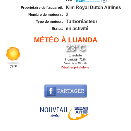
Klm Royal Dutch Airlines
Propriétaire de l'appareil:
2
Nombre de moteurs:
Turboréacteur
Type de moteur:
en activité
Statut:
MÉTÉO À LUANDA
23°C
Ensoleillé
Humidité: 71%
Vent: W à 21km/h
73°F
Détail et prévisions