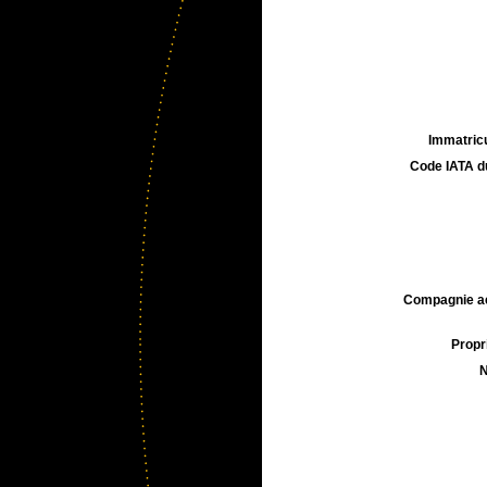
Immatricu
Code IATA d
Compagnie aé
Propri
N