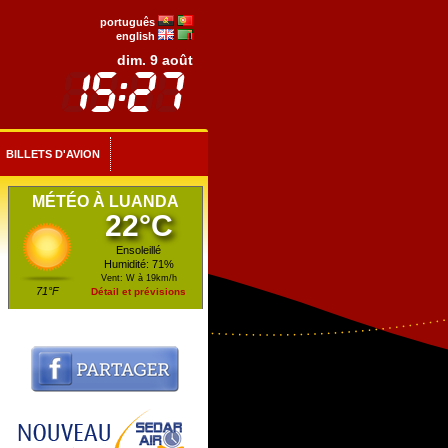
português
english
dim. 9 août
BILLETS D'AVION
MÉTÉO À LUANDA
22°C
Ensoleillé
Humidité: 71%
Vent: W à 19km/h
71°F
Détail et prévisions