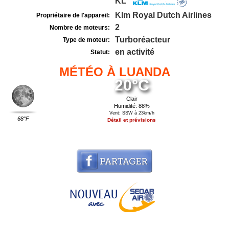
KL
Klm Royal Dutch Airlines
Propriétaire de l'appareil:
2
Nombre de moteurs:
Turboréacteur
Type de moteur:
en activité
Statut:
MÉTÉO À LUANDA
20°C
Clair
Humidité: 88%
Vent: SSW à 23km/h
68°F
Détail et prévisions