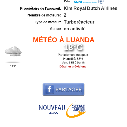
KL
Klm Royal Dutch Airlines
Propriétaire de l'appareil:
2
Nombre de moteurs:
Turboréacteur
Type de moteur:
en activité
Statut:
MÉTÉO À LUANDA
18°C
Partiellement nuageux
Humidité: 88%
Vent: SSE à 9km/h
64°F
Détail et prévisions