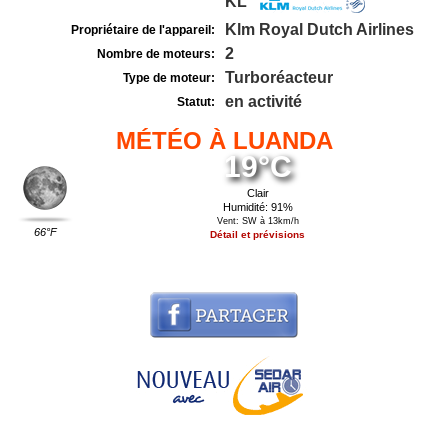
KL
Klm Royal Dutch Airlines
Propriétaire de l'appareil:
2
Nombre de moteurs:
Turboréacteur
Type de moteur:
en activité
Statut:
MÉTÉO À LUANDA
19°C
Clair
Humidité: 91%
Vent: SW à 13km/h
66°F
Détail et prévisions