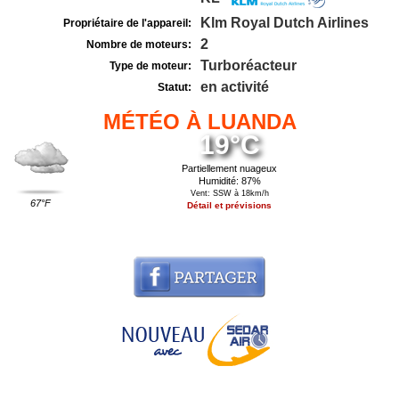
Klm Royal Dutch Airlines
Propriétaire de l'appareil:
2
Nombre de moteurs:
Turboréacteur
Type de moteur:
en activité
Statut:
MÉTÉO À LUANDA
19°C
Partiellement nuageux
Humidité: 87%
Vent: SSW à 18km/h
67°F
Détail et prévisions