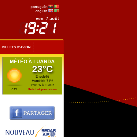
português
english
ven. 7 août
BILLETS D'AVION
MÉTÉO À LUANDA
23°C
Ensoleillé
Humidité: 71%
Vent: W à 21km/h
73°F
Détail et prévisions