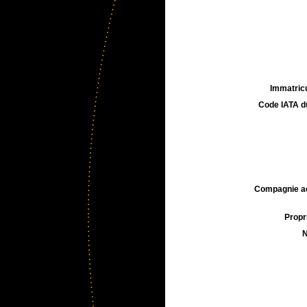
Immatricu
Code IATA d
Compagnie aé
Propri
N