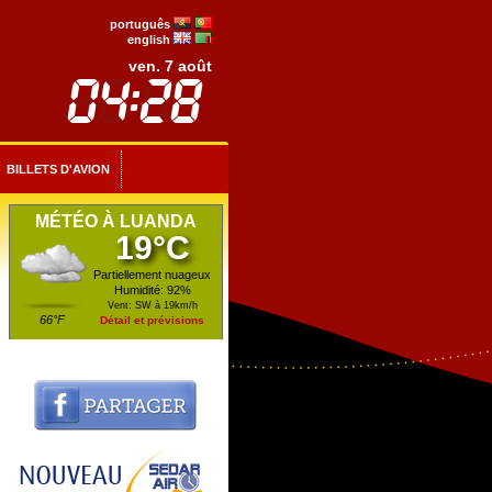
português
english
ven. 7 août
BILLETS D'AVION
MÉTÉO À LUANDA
19°C
Partiellement nuageux
Humidité: 92%
Vent: SW à 19km/h
66°F
Détail et prévisions