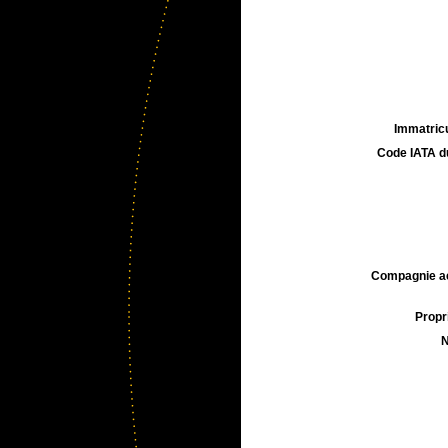
Immatricu
Code IATA d
Compagnie aé
Propri
N