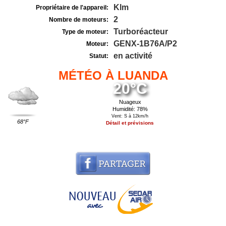
Klm
Propriétaire de l'appareil:
2
Nombre de moteurs:
Turboréacteur
Type de moteur:
GENX-1B76A/P2
Moteur:
en activité
Statut:
MÉTÉO À LUANDA
20°C
Nuageux
Humidité: 78%
Vent: S à 12km/h
68°F
Détail et prévisions