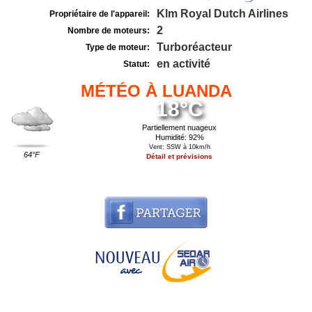
Klm Royal Dutch Airlines
Propriétaire de l'appareil:
2
Nombre de moteurs:
Turboréacteur
Type de moteur:
en activité
Statut:
MÉTÉO À LUANDA
18°C
Partiellement nuageux
Humidité: 92%
Vent: SSW à 10km/h
64°F
Détail et prévisions