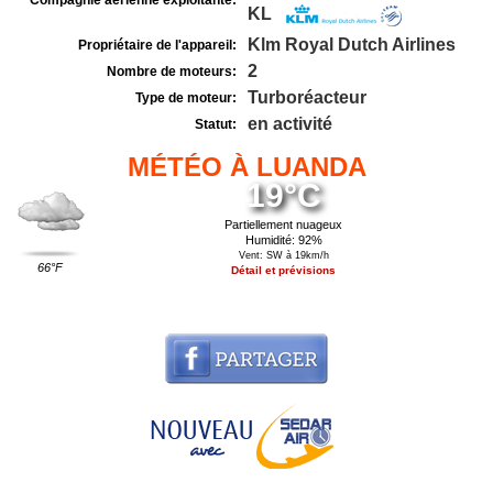
Compagnie aérienne exploitante:
KL
Klm Royal Dutch Airlines
Propriétaire de l'appareil:
2
Nombre de moteurs:
Turboréacteur
Type de moteur:
en activité
Statut:
MÉTÉO À LUANDA
19°C
Partiellement nuageux
Humidité: 92%
Vent: SW à 19km/h
66°F
Détail et prévisions