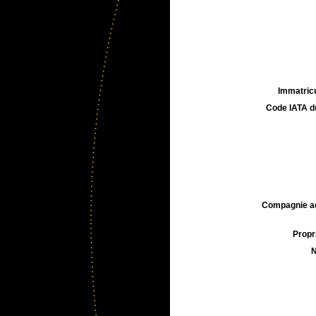
Immatricu
Code IATA d
Compagnie aé
Propri
N