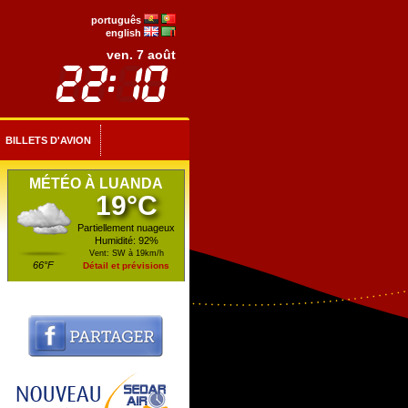
português
english
ven. 7 août
BILLETS D'AVION
MÉTÉO À LUANDA
19°C
Partiellement nuageux
Humidité: 92%
Vent: SW à 19km/h
66°F
Détail et prévisions