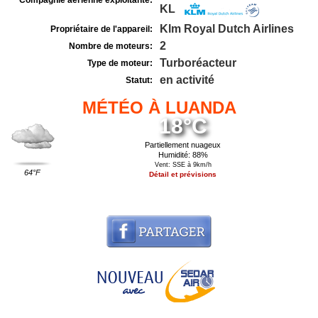
Compagnie aérienne exploitante:
KL
Klm Royal Dutch Airlines
Propriétaire de l'appareil:
2
Nombre de moteurs:
Turboréacteur
Type de moteur:
en activité
Statut:
MÉTÉO À LUANDA
18°C
Partiellement nuageux
Humidité: 88%
Vent: SSE à 9km/h
64°F
Détail et prévisions