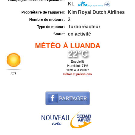
Compagnie aérienne exploitante:
KL
Klm Royal Dutch Airlines
Propriétaire de l'appareil:
2
Nombre de moteurs:
Turboréacteur
Type de moteur:
en activité
Statut:
MÉTÉO À LUANDA
22°C
Ensoleillé
Humidité: 71%
Vent: W à 19km/h
71°F
Détail et prévisions