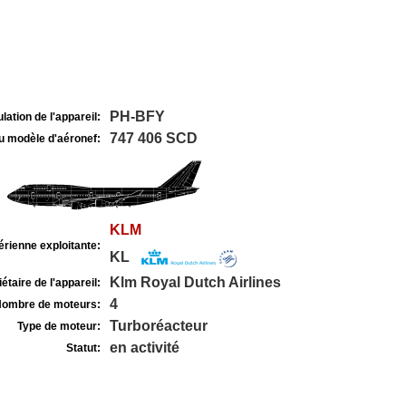
PH-BFY
lation de l'appareil:
747 406 SCD
u modèle d'aéronef:
KLM
rienne exploitante:
KL
Klm Royal Dutch Airlines
étaire de l'appareil:
4
ombre de moteurs:
Turboréacteur
Type de moteur:
en activité
Statut: