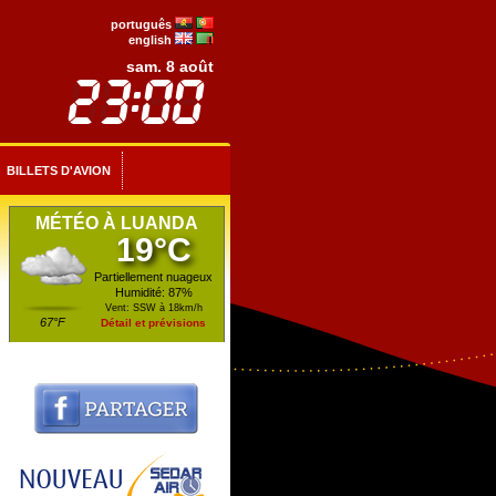
português
english
sam. 8 août
BILLETS D'AVION
MÉTÉO À LUANDA
19°C
Partiellement nuageux
Humidité: 87%
Vent: SSW à 18km/h
67°F
Détail et prévisions