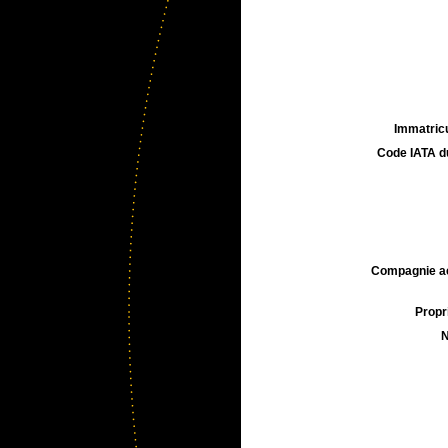
Immatricu
Code IATA d
Compagnie aé
Propri
N