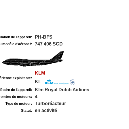
PH-BFS
lation de l'appareil:
747 406 SCD
u modèle d'aéronef:
KLM
rienne exploitante:
KL
Klm Royal Dutch Airlines
étaire de l'appareil:
4
ombre de moteurs:
Turboréacteur
Type de moteur:
en activité
Statut: