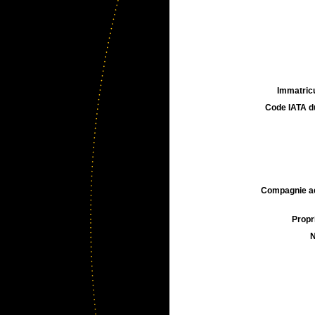
Immatricu
Code IATA d
Compagnie aé
Propri
N