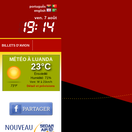
português
english
ven. 7 août
BILLETS D'AVION
MÉTÉO À LUANDA
23°C
Ensoleillé
Humidité: 71%
Vent: W à 21km/h
73°F
Détail et prévisions