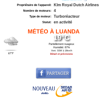
Klm Royal Dutch Airlines
Propriétaire de l'appareil:
4
Nombre de moteurs:
Turboréacteur
Type de moteur:
en activité
Statut:
MÉTÉO À LUANDA
19°C
Partiellement nuageux
Humidité: 87%
Vent: SSW à 18km/h
67°F
Détail et prévisions