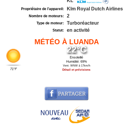
KL
Klm Royal Dutch Airlines
Propriétaire de l'appareil:
2
Nombre de moteurs:
Turboréacteur
Type de moteur:
en activité
Statut:
MÉTÉO À LUANDA
22°C
Ensoleillé
Humidité: 69%
Vent: WNW à 17km/h
71°F
Détail et prévisions