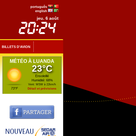
português
english
jeu. 6 août
BILLETS D'AVION
MÉTÉO À LUANDA
23°C
Ensoleillé
Humidité: 68%
Vent: WSW à 22km/h
73°F
Détail et prévisions