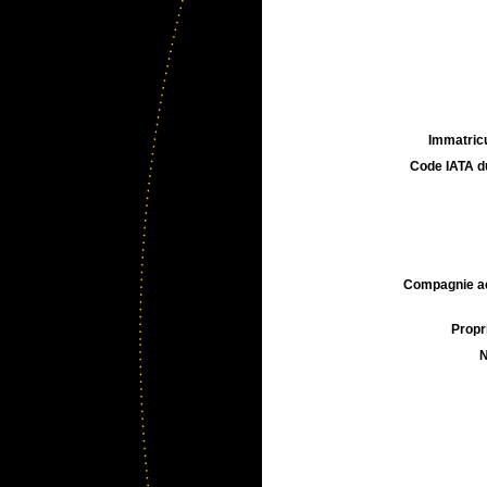
Immatricu
Code IATA d
Compagnie aé
Propri
N