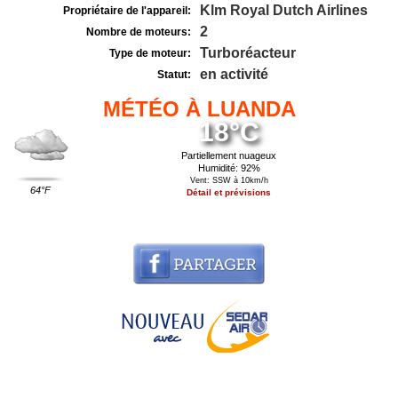
Klm Royal Dutch Airlines
Propriétaire de l'appareil:
2
Nombre de moteurs:
Turboréacteur
Type de moteur:
en activité
Statut:
MÉTÉO À LUANDA
18°C
Partiellement nuageux
Humidité: 92%
Vent: SSW à 10km/h
64°F
Détail et prévisions