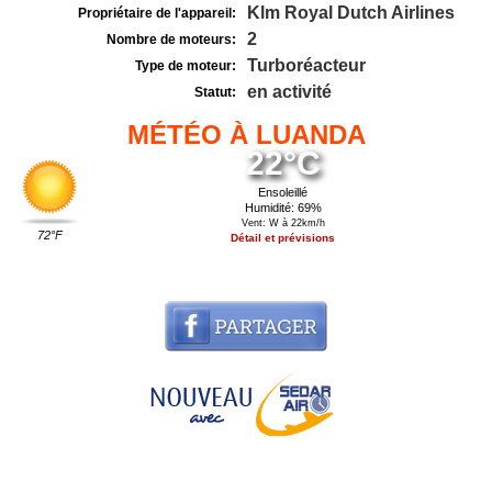
Klm Royal Dutch Airlines
Propriétaire de l'appareil:
2
Nombre de moteurs:
Turboréacteur
Type de moteur:
en activité
Statut:
MÉTÉO À LUANDA
22°C
Ensoleillé
Humidité: 69%
Vent: W à 22km/h
72°F
Détail et prévisions