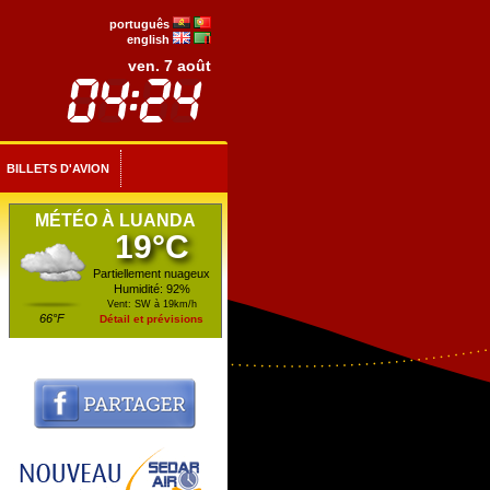
português
english
ven. 7 août
BILLETS D'AVION
MÉTÉO À LUANDA
19°C
Partiellement nuageux
Humidité: 92%
Vent: SW à 19km/h
66°F
Détail et prévisions