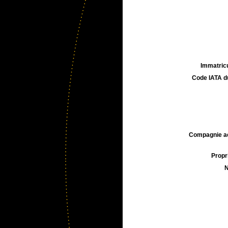
Immatricu
Code IATA d
Compagnie aé
Propri
N