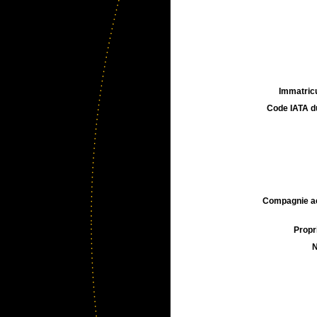
Immatricu
Code IATA d
Compagnie aé
Propri
N