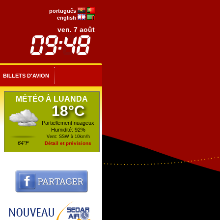
português
english
ven. 7 août
BILLETS D'AVION
MÉTÉO À LUANDA
18°C
Partiellement nuageux
Humidité: 92%
Vent: SSW à 10km/h
64°F
Détail et prévisions