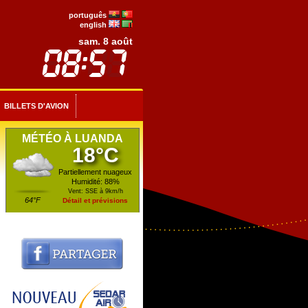
português
english
sam. 8 août
BILLETS D'AVION
MÉTÉO À LUANDA
18°C
Partiellement nuageux
Humidité: 88%
Vent: SSE à 9km/h
64°F
Détail et prévisions