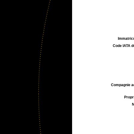
Immatricu
Code IATA d
Compagnie aé
Propri
N