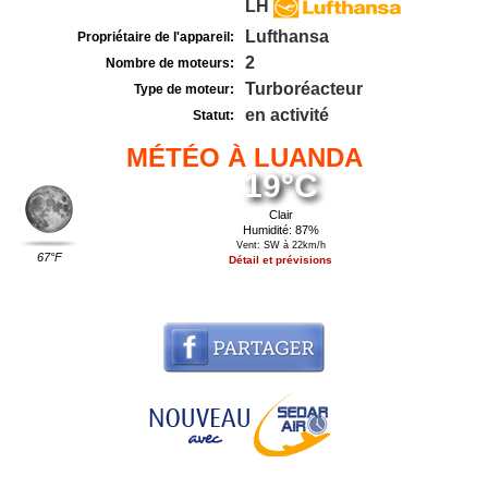
LH
Lufthansa
Propriétaire de l'appareil:
2
Nombre de moteurs:
Turboréacteur
Type de moteur:
en activité
Statut:
MÉTÉO À LUANDA
19°C
Clair
Humidité: 87%
Vent: SW à 22km/h
67°F
Détail et prévisions