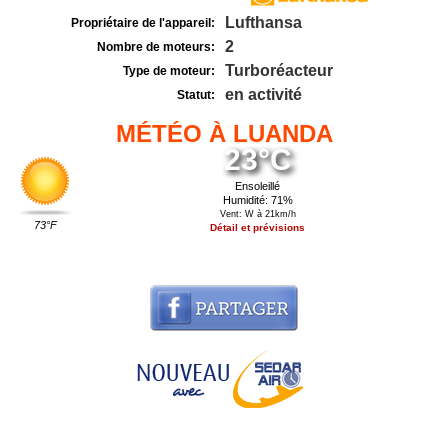
Lufthansa
Propriétaire de l'appareil:
2
Nombre de moteurs:
Turboréacteur
Type de moteur:
en activité
Statut:
MÉTÉO À LUANDA
23°C
Ensoleillé
Humidité: 71%
Vent: W à 21km/h
73°F
Détail et prévisions