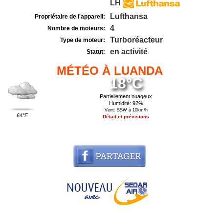
LH
Lufthansa
Propriétaire de l'appareil:
4
Nombre de moteurs:
Turboréacteur
Type de moteur:
en activité
Statut:
MÉTÉO À LUANDA
18°C
Partiellement nuageux
Humidité: 92%
Vent: SSW à 10km/h
64°F
Détail et prévisions