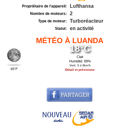
Lufthansa
Propriétaire de l'appareil:
2
Nombre de moteurs:
Turboréacteur
Type de moteur:
en activité
Statut:
MÉTÉO À LUANDA
18°C
Clair
Humidité: 89%
Vent: S à 8km/h
65°F
Détail et prévisions