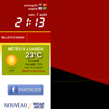
português
english
ven. 7 août
BILLETS D'AVION
MÉTÉO À LUANDA
23°C
Ensoleillé
Humidité: 71%
Vent: W à 21km/h
73°F
Détail et prévisions