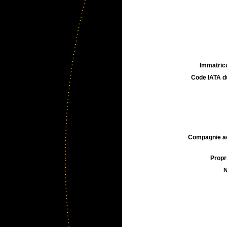
Immatricu
Code IATA d
Compagnie aé
Propri
N