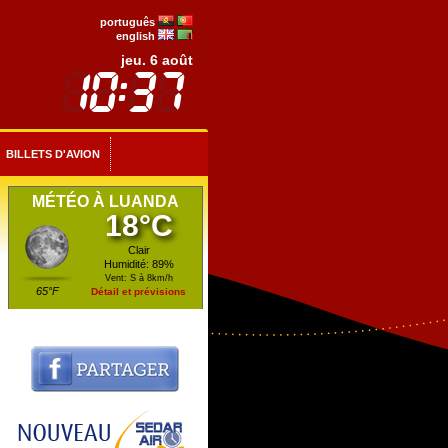
português
english
jeu. 6 août
BILLETS D'AVION
MÉTÉO À LUANDA
18°C
Clair
Humidité: 89%
Vent: S à 8km/h
65°F
Détail et prévisions