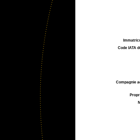
Immatricu
Code IATA d
Compagnie aé
Propri
N