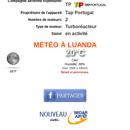
Compagnie aérienne exploitante:
TP
Tap Portugal
Propriétaire de l'appareil:
2
Nombre de moteurs:
Turboréacteur
Type de moteur:
en activité
Statut:
MÉTÉO À LUANDA
20°C
Clair
Humidité: 88%
Vent: SSW à 23km/h
68°F
Détail et prévisions