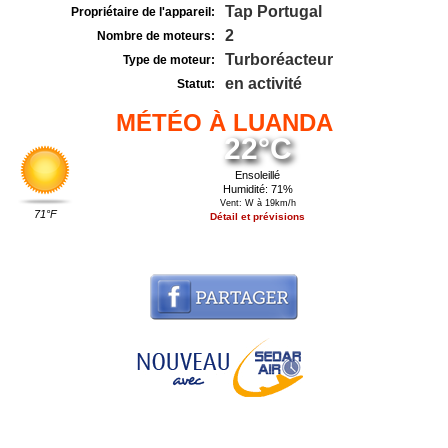
Tap Portugal
Propriétaire de l'appareil:
2
Nombre de moteurs:
Turboréacteur
Type de moteur:
en activité
Statut:
MÉTÉO À LUANDA
22°C
Ensoleillé
Humidité: 71%
Vent: W à 19km/h
71°F
Détail et prévisions