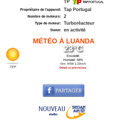
TP
Tap Portugal
Propriétaire de l'appareil:
2
Nombre de moteurs:
Turboréacteur
Type de moteur:
en activité
Statut:
MÉTÉO À LUANDA
23°C
Ensoleillé
Humidité: 68%
Vent: WSW à 22km/h
73°F
Détail et prévisions