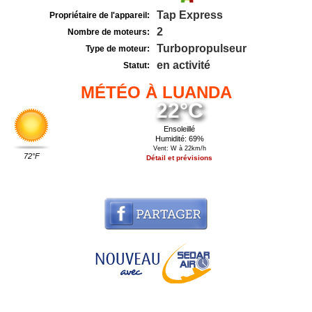
Tap Express
Propriétaire de l'appareil:
2
Nombre de moteurs:
Turbopropulseur
Type de moteur:
en activité
Statut:
MÉTÉO À LUANDA
22°C
Ensoleillé
Humidité: 69%
Vent: W à 22km/h
72°F
Détail et prévisions