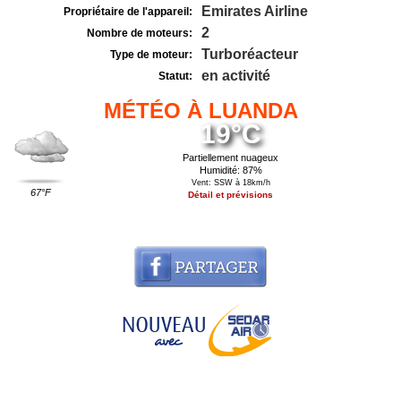
Emirates Airline
Propriétaire de l'appareil:
2
Nombre de moteurs:
Turboréacteur
Type de moteur:
en activité
Statut:
MÉTÉO À LUANDA
19°C
Partiellement nuageux
Humidité: 87%
Vent: SSW à 18km/h
67°F
Détail et prévisions