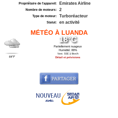
Emirates Airline
Propriétaire de l'appareil:
2
Nombre de moteurs:
Turboréacteur
Type de moteur:
en activité
Statut:
MÉTÉO À LUANDA
18°C
Partiellement nuageux
Humidité: 88%
Vent: SSE à 9km/h
64°F
Détail et prévisions