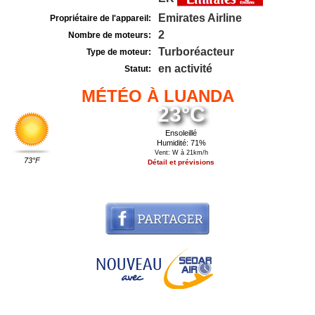
Emirates Airline
Propriétaire de l'appareil:
2
Nombre de moteurs:
Turboréacteur
Type de moteur:
en activité
Statut:
MÉTÉO À LUANDA
23°C
Ensoleillé
Humidité: 71%
Vent: W à 21km/h
73°F
Détail et prévisions