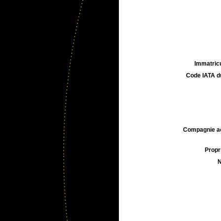
Immatricu
Code IATA d
Compagnie aé
Propri
N