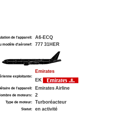
A6-ECQ
lation de l'appareil:
777 31HER
u modèle d'aéronef:
Emirates
rienne exploitante:
EK
Emirates Airline
étaire de l'appareil:
2
ombre de moteurs:
Turboréacteur
Type de moteur:
en activité
Statut: