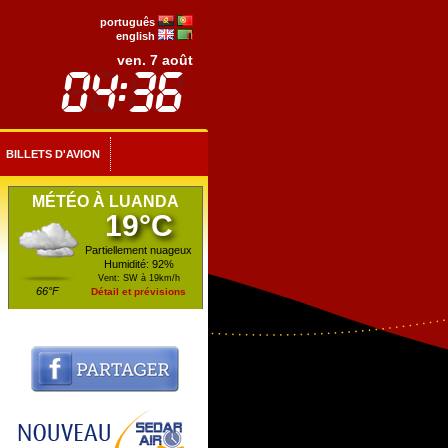
português
english
ven. 7 août
BILLETS D'AVION
MÉTÉO À LUANDA
19°C
Partiellement nuageux
Humidité: 92%
Vent: SW à 19km/h
66°F
Détail et prévisions