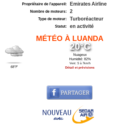
Emirates Airline
Propriétaire de l'appareil:
2
Nombre de moteurs:
Turboréacteur
Type de moteur:
en activité
Statut:
MÉTÉO À LUANDA
20°C
Nuageux
Humidité: 82%
Vent: S à 7km/h
68°F
Détail et prévisions