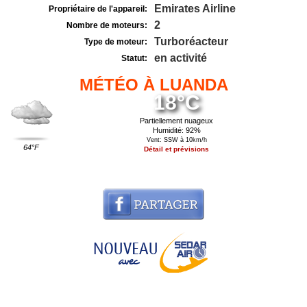
Emirates Airline
Propriétaire de l'appareil:
2
Nombre de moteurs:
Turboréacteur
Type de moteur:
en activité
Statut:
MÉTÉO À LUANDA
18°C
Partiellement nuageux
Humidité: 92%
Vent: SSW à 10km/h
64°F
Détail et prévisions