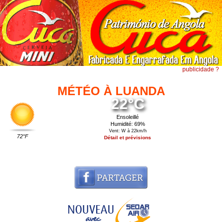
publicidade ?
MÉTÉO À LUANDA
22°C
Ensoleillé
Humidité: 69%
Vent: W à 22km/h
72°F
Détail et prévisions