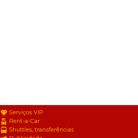
Serviços VIP
Rent-a-Car
Shuttles, transferências